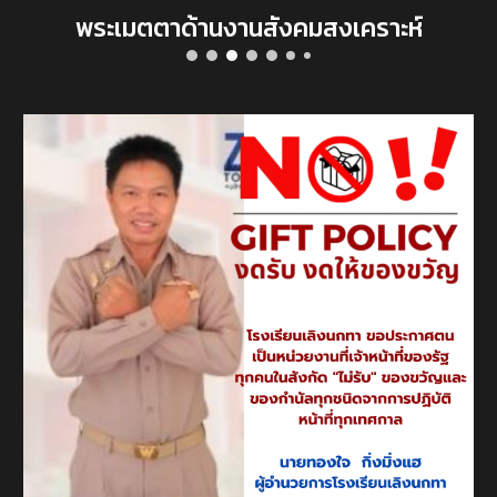
พระเมตตาด้านงานสังคมสงเคราะห์