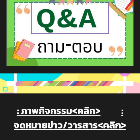
: ภาพกิจกรรม<คลิก>
:
จดหมายข่าว/วารสาร<คลิก>