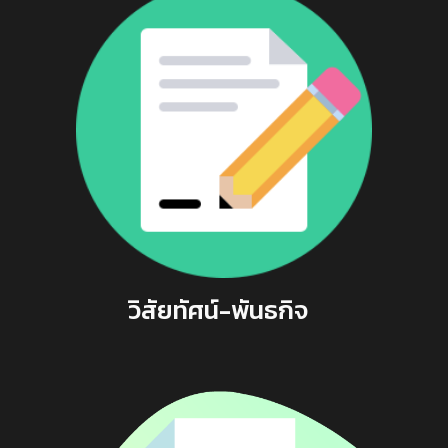
วิสัยทัศน์-พันธกิจ