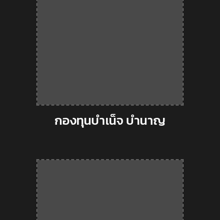
กองทุนบำเน็จ บำนาญ